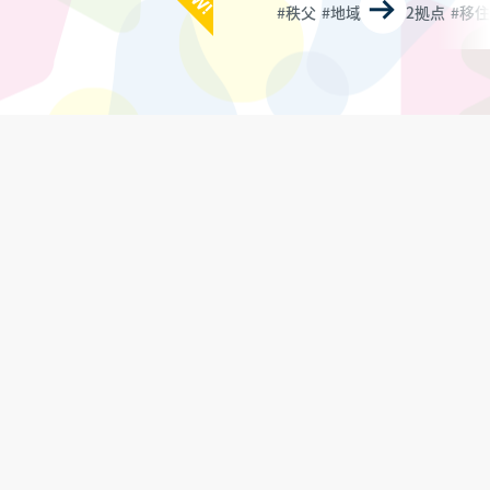
#秩父
#地域交流
#2拠点
#移
は